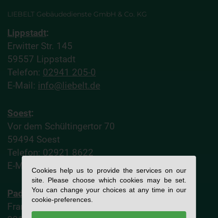
LIEBELT Gebäudedienste GmbH & Co. KG
Lippstadt
:
Erwitter Str. 145
59557 Lippstadt
Telefon:
02941 205-0
E-Mail:
info@liebelt.de
Soest
:
Vor dem Schültingertor 70
59494 Soest
Telefon:
02921 8622
E-Mail:
nl-soest@liebelt.de
Cookies help us to provide the services on our
site. Please choose which cookies may be set.
You can change your choices at any time in our
Paderborn
:
cookie-preferences.
Frankfurter Weg 52