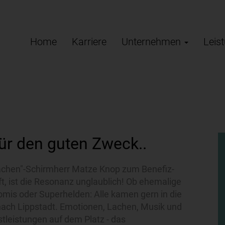
Home
Karriere
Unternehmen
Leis
ür den guten Zweck..
achen"-Schirmherr Matze Knop zum Benefiz-
ft, ist die Resonanz unglaublich! Ob ehemalige
romis oder Superhelden: Alle kamen gern in die
nach Lippstadt. Emotionen, Lachen, Musik und
stleistungen auf dem Platz - das