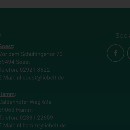
G
Soci
Soest
:
Vor dem Schültingertor 70
59494 Soest
Telefon:
02921 8622
E-Mail:
nl-soest@liebelt.de
Hamm
:
Caldenhofer Weg 69a
59063 Hamm
Telefon:
02381 22659
E-Mail:
nl-hamm@liebelt.de