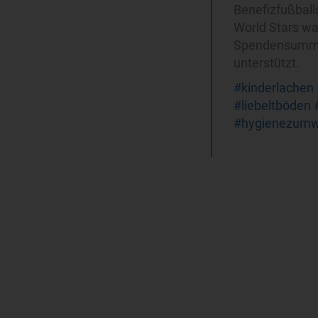
Benefizfußballs
World Stars war
Spendensumme. 
unterstützt.
#kinderlachen
#liebeltböden
#hygienezumw