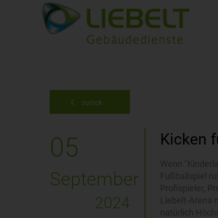
zurück
Kicken f
05
Wenn "Kinderl
September
Fußballspiel ru
Profispieler, P
2024
Liebelt-Arena 
natürlich Höch