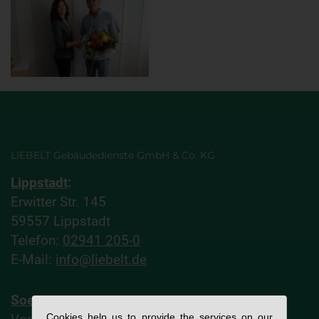
LIEBELT Gebäudedienste GmbH & Co. KG
Lippstadt
:
Erwitter Str. 145
59557 Lippstadt
Telefon:
02941 205-0
E-Mail:
info@liebelt.de
Soest
:
Cookies help us to provide the services on our