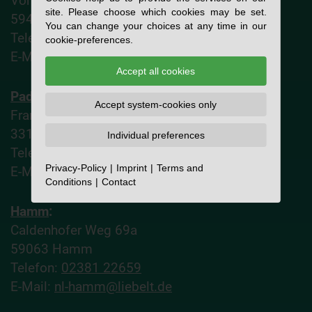
Vor dem Schültingertor 70
site. Please choose which cookies may be set.
59494 Soest
You can change your choices at any time in our
Telefon:
02921 8622
cookie-preferences.
E-Mail:
nl-soest@liebelt.de
Accept all cookies
Paderborn
:
Accept system-cookies only
Frankfurter Weg 52
33106 Paderborn
Individual preferences
Telefon:
05251 760061
Privacy-Policy
Imprint
Terms and
E-Mail:
nl-paderborn@liebelt.de
Conditions
Contact
Hamm
:
Caldenhofer Weg 69a
59063 Hamm
Telefon:
02381 22659
E-Mail:
nl-hamm@liebelt.de