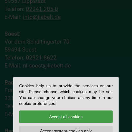
59557 Lippstadt
Telefon:
02941 205-0
E-Mail:
info@liebelt.de
Soest
:
Vor dem Schültingertor 70
59494 Soest
Telefon:
02921 8622
E-Mail:
nl-soest@liebelt.de
Paderborn
:
Cookies help us to provide the services on our
Frankfurter Weg 52
site. Please choose which cookies may be set.
33106 Paderborn
You can change your choices at any time in our
cookie-preferences.
Telefon:
05251 760061
E-Mail:
nl-paderborn@liebelt.de
Accept all cookies
Hamm
:
Accept system-cookies only