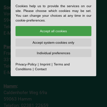
Cookies help us to provide the services on our
Soest
:
site. Please choose which cookies may be set.
Vor dem Schültingertor 70
You can change your choices at any time in our
59494 Soest
cookie-preferences.
Telefon:
02921 8622
Accept all cookies
E-Mail:
nl-soest@liebelt.de
Accept system-cookies only
Paderborn
:
Frankfurter Weg 52
Individual preferences
33106 Paderborn
Privacy-Policy
Imprint
Terms and
Telefon:
05251 760061
Conditions
Contact
E-Mail:
nl-paderborn@liebelt.de
Hamm
:
Caldenhofer Weg 69a
59063 Hamm
Telefon:
02381 22659